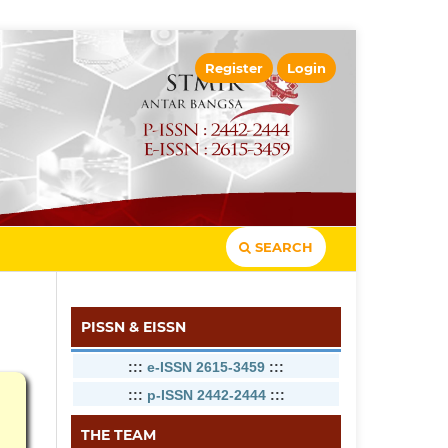
Register
Login
SEARCH
PISSN & EISSN
:::
e-ISSN 2615-3459
:::
:::
p-ISSN 2442-2444
:::
THE TEAM