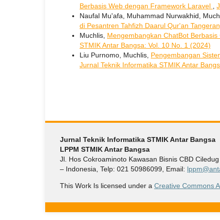
Berbasis Web dengan Framework Laravel
,
J
Naufal Mu'afa, Muhammad Nurwakhid, Muchl
di Pesantren Tahfizh Daarul Qur'an Tangera
Muchlis,
Mengembangkan ChatBot Berbasis 
STMIK Antar Bangsa: Vol. 10 No. 1 (2024)
Liu Purnomo, Muchlis,
Pengembangan Sistem
Jurnal Teknik Informatika STMIK Antar Bangsa
Jurnal Teknik Informatika STMIK Antar Bangsa
LPPM STMIK Antar Bangsa
Jl. Hos Cokroaminoto Kawasan Bisnis CBD Ciledu
– Indonesia, Telp: 021 50986099, Email:
lppm@anta
This Work Is licensed under a
Creative Commons Att