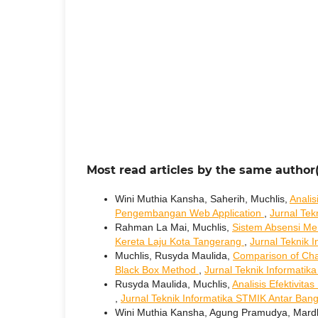
Most read articles by the same author(
Wini Muthia Kansha, Saherih, Muchlis,
Anali
Pengembangan Web Application
,
Jurnal Tek
Rahman La Mai, Muchlis,
Sistem Absensi Me
Kereta Laju Kota Tangerang
,
Jurnal Teknik 
Muchlis, Rusyda Maulida,
Comparison of Cha
Black Box Method
,
Jurnal Teknik Informatik
Rusyda Maulida, Muchlis,
Analisis Efektivit
,
Jurnal Teknik Informatika STMIK Antar Bang
Wini Muthia Kansha, Agung Pramudya, Mardlo 