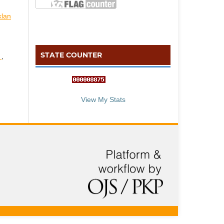
klan
STATE COUNTER
a
,
::: S
ta
te C
counter :::
View My Stats