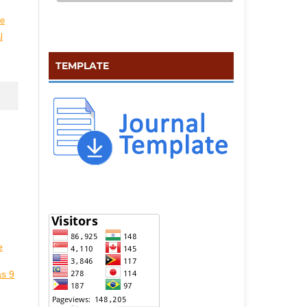
ve
l
TEMPLATE
e
as 9