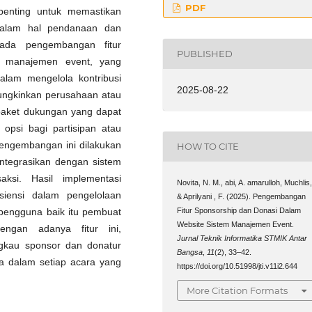
PDF
penting untuk memastikan
dalam hal pendanaan dan
 pada pengembangan fitur
PUBLISHED
m manajemen event, yang
lam mengelola kontribusi
2025-08-22
mungkinkan perusahaan atau
 paket dukungan yang dapat
 opsi bagi partisipan atau
 Pengembangan ini dilakukan
HOW TO CITE
ntegrasikan dengan sistem
ksi. Hasil implementasi
Novita, N. M., abi, A. amarulloh, Muchlis
siensi dalam pengelolaan
& Aprilyani , F. (2025). Pengembangan
Fitur Sponsorship dan Donasi Dalam
pengguna baik itu pembuat
Website Sistem Manajemen Event.
ngan adanya fitur ini,
Jurnal Teknik Informatika STMIK Antar
gkau sponsor dan donatur
Bangsa
,
11
(2), 33–42.
na dalam setiap acara yang
https://doi.org/10.51998/jti.v11i2.644
More Citation Formats