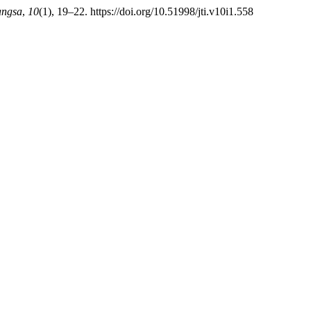
angsa
,
10
(1), 19–22. https://doi.org/10.51998/jti.v10i1.558